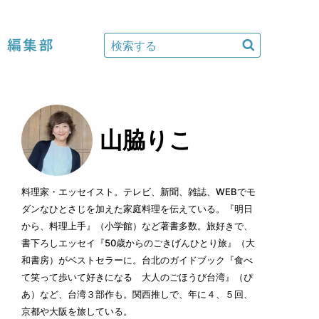
編集部
山脇りこ
料理家・エッセイスト。テレビ、新聞、雑誌、WEBでモ
ダンなひとさじを加えた家庭料理を伝えている。『明日
から、料理上手』（小学館）など著書多数。旅好きで、
書下ろしエッセイ『50歳からのごきげんひとり旅』（大
和書房）がベストセラーに。台北のガイドブック『食べ
て笑って歩いて好きになる 大人のごほうび台湾』（ぴ
あ）など、台湾３部作も。関西推しで、年に４、５回、
京都や大阪を旅している。