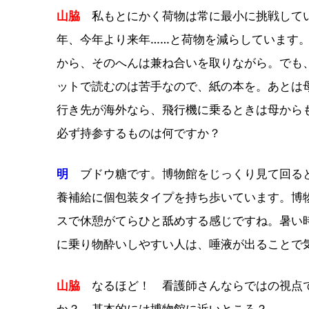
山脇
私もとにかく荷物は常に最小に挑戦してい
年、今年より来年……と荷物を減らしています
から、そのへんは兼ね合いを取りながら。でも
ットで読むのは苦手なので、紙の本を。あとは
行き先が海外なら、飛行機に乗るときは母から
必ず持参するものは何ですか？
明
ブドウ糖です。博物館をじっくり見て回ると
養補給に個包装タイプを持ち歩いています。博
スで休憩がてらひと舐めする感じですね。暑い
に乗り物酔いしやすい人は、唾液が出ることで
山脇
なるほど！ 看護師さんならではの視点で
か？ 基本的には博物館に近いところ？