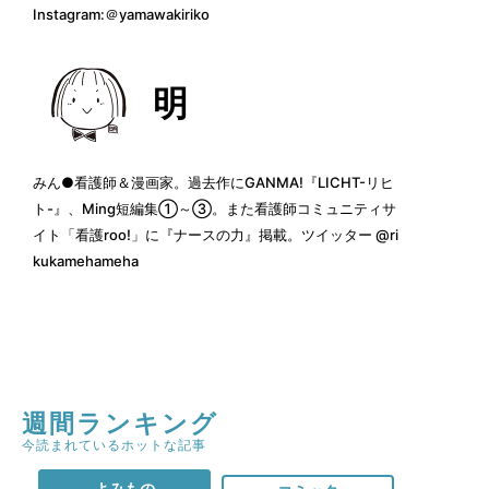
Instagram:
＠yamawakiriko
明
みん●看護師＆漫画家。過去作に
GANMA!『LICHT-リヒ
ト-』
、
Ming短編集①～③
。また看護師コミュニティサ
イト「看護roo!」に
『ナースの力』
掲載。ツイッター
@ri
kukamehameha
週間ランキング
今読まれているホットな記事
よみもの