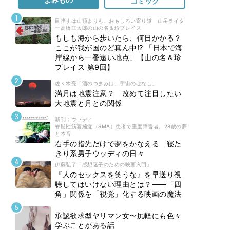
コミック
目指すは山頂よりも、おもしろい寄り道 山岳ライタ
ー高橋庄太郎の山の名＆珍プレイス
もしも海から歩いたら、何日かかる？
ここが我が国のど真ん中!? 「日本で海
岸線から一番遠い地点」【山の名＆珍
プレイス 第9回】
佐々木亮「酒のつまみは、宇宙のはなし」
満月は地震注意？ 改めて注目したい
大地震と月との関係
新刊 : ウッディ
脊髄性筋萎縮症（SMA）患者で重度障害者。28歳の夢
と本音
右手の指先だけで夢をかなえる 寝た
きり系男子ウッディの日々
伊藤弘了「感想迷子のための映画入門」
『人のセックスを笑うな』を早送り視
聴してはいけない理由とは？――「四
角」関係を「視覚」化する映画の魔法
承認欲求型ヤリマン女〜尻軽にも色々
学ぶことがある話