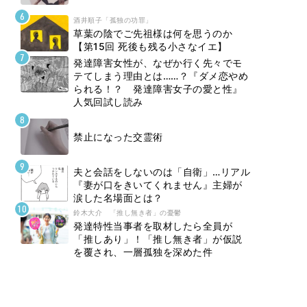
酒井順子「孤独の功罪」
草葉の陰でご先祖様は何を思うのか
【第15回 死後も残る小さなイエ】
発達障害女性が、なぜか行く先々でモ
テてしまう理由とは……？『ダメ恋やめ
られる！？ 発達障害女子の愛と性』
人気回試し読み
禁止になった交霊術
夫と会話をしないのは「自衛」…リアル
『妻が口をきいてくれません』主婦が
涙した名場面とは？
鈴木大介 「推し無き者」の憂鬱
発達特性当事者を取材したら全員が
「推しあり」！「推し無き者」が仮説
を覆され、一層孤独を深めた件