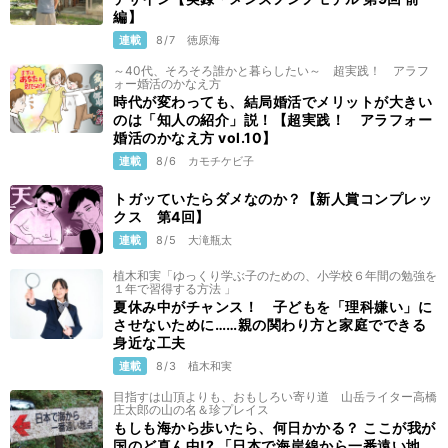
編】
連載
8/7
徳原海
～40代、そろそろ誰かと暮らしたい～ 超実践！ アラフ
ォー婚活のかなえ方
時代が変わっても、結局婚活でメリットが大きい
のは「知人の紹介」説！【超実践！ アラフォー
婚活のかなえ方 vol.10】
連載
8/6
カモチケビ子
トガッていたらダメなのか？【新人賞コンプレッ
クス 第4回】
連載
8/5
大滝瓶太
植木和実「ゆっくり学ぶ子のための、小学校６年間の勉強を
１年で習得する方法 」
夏休み中がチャンス！ 子どもを「理科嫌い」に
させないために……親の関わり方と家庭でできる
身近な工夫
連載
8/3
植木和実
目指すは山頂よりも、おもしろい寄り道 山岳ライター高橋
庄太郎の山の名＆珍プレイス
もしも海から歩いたら、何日かかる？ ここが我が
国のど真ん中!? 「日本で海岸線から一番遠い地