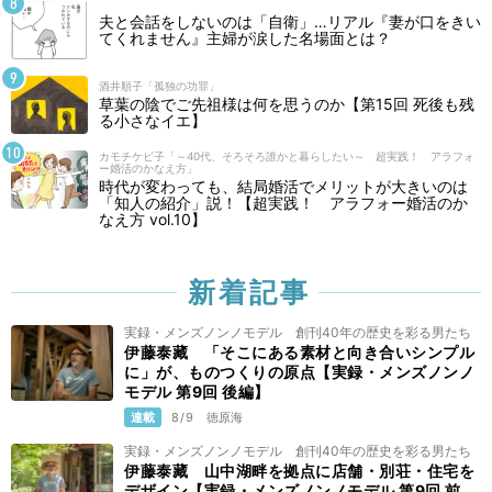
夫と会話をしないのは「自衛」…リアル『妻が口をきい
てくれません』主婦が涙した名場面とは？
酒井順子「孤独の功罪」
草葉の陰でご先祖様は何を思うのか【第15回 死後も残
る小さなイエ】
カモチケビ子「～40代、そろそろ誰かと暮らしたい～ 超実践！ アラフォ
ー婚活のかなえ方」
時代が変わっても、結局婚活でメリットが大きいのは
「知人の紹介」説！【超実践！ アラフォー婚活のか
なえ方 vol.10】
新着記事
実録・メンズノンノモデル 創刊40年の歴史を彩る男たち
伊藤泰藏 「そこにある素材と向き合いシンプル
に」が、ものつくりの原点【実録・メンズノンノ
モデル 第9回 後編】
連載
8/9
徳原海
実録・メンズノンノモデル 創刊40年の歴史を彩る男たち
伊藤泰藏 山中湖畔を拠点に店舗・別荘・住宅を
デザイン【実録・メンズノンノモデル 第9回 前