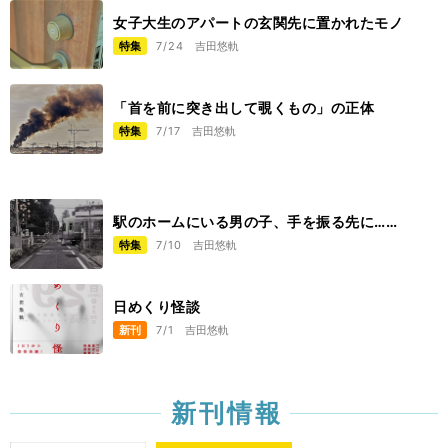
女子大生のアパートの玄関先に置かれたモノ
特集
7/24
吉田悠軌
「首を前に突き出して覗くもの」の正体
特集
7/17
吉田悠軌
駅のホームにいる男の子、手を振る先に……
特集
7/10
吉田悠軌
日めくり怪談
新刊
7/1
吉田悠軌
新刊情報