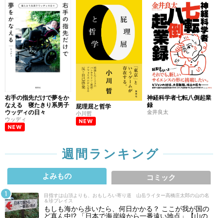
右手の指先だけで夢をか
神経科学者七転八倒起業
なえる 寝たきり系男子
録
屁理屈と哲学
ウッディの日々
金井良太
小川哲
ウッディ
NEW
NEW
週間ランキング
よみもの
コミック
目指すは山頂よりも、おもしろい寄り道 山岳ライター高橋庄太郎の山の名
＆珍プレイス
もしも海から歩いたら、何日かかる？ ここが我が国の
ど真ん中!? 「日本で海岸線から一番遠い地点」【山の