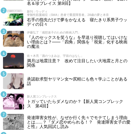
名＆珍プレイス 第9回】
新刊 : ウッディ
脊髄性筋萎縮症（SMA）患者で重度障害者。28歳の夢と本音
右手の指先だけで夢をかなえる 寝たきり系男子ウッ
ディの日々
伊藤弘了「感想迷子のための映画入門」
『人のセックスを笑うな』を早送り視聴してはいけな
い理由とは？――「四角」関係を「視覚」化する映画
の魔法
佐々木亮「酒のつまみは、宇宙のはなし」
満月は地震注意？ 改めて注目したい大地震と月との
関係
承認欲求型ヤリマン女〜尻軽にも色々学ぶことがある
話
新人賞コンプレックス
トガッていたらダメなのか？【新人賞コンプレック
ス 第4回】
発達障害女性が、なぜか行く先々でモテてしまう理由
とは……？『ダメ恋やめられる！？ 発達障害女子の愛
と性』人気回試し読み