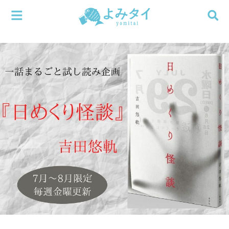
メニューを閉じる
よみタイ
ホーム
新着
検索する
連載
新刊
特集
編集部