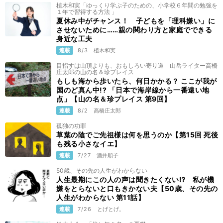
植木和実「ゆっくり学ぶ子のための、小学校６年間の勉強を
１年で習得する方法 」
夏休み中がチャンス！ 子どもを「理科嫌い」に
させないために……親の関わり方と家庭でできる
身近な工夫
連載
8/3
植木和実
目指すは山頂よりも、おもしろい寄り道 山岳ライター高橋
庄太郎の山の名＆珍プレイス
もしも海から歩いたら、何日かかる？ ここが我が
国のど真ん中!? 「日本で海岸線から一番遠い地
点」【山の名＆珍プレイス 第9回】
連載
8/2
高橋庄太郎
孤独の功罪
草葉の陰でご先祖様は何を思うのか【第15回 死後
も残る小さなイエ】
連載
7/27
酒井順子
50歳、その先の人生がわからない
人生最期にこの人の声は聞きたくない⁉ 私が機
嫌をとらないと口もきかない夫【50歳、その先の
人生がわからない 第11話】
連載
7/26
とげとげ。