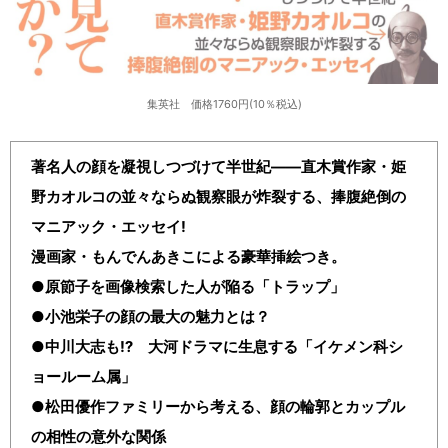
集英社 価格1760円(10％税込)
著名人の顔を凝視しつづけて半世紀――直木賞作家・姫
野カオルコの並々ならぬ観察眼が炸裂する、捧腹絶倒の
マニアック・エッセイ!
漫画家・もんでんあきこによる豪華挿絵つき。
●原節子を画像検索した人が陥る「トラップ」
●小池栄子の顔の最大の魅力とは？
●中川大志も⁉ 大河ドラマに生息する「イケメン科シ
ョールーム属」
●松田優作ファミリーから考える、顔の輪郭とカップル
の相性の意外な関係