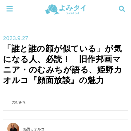
メニューを閉じる
よみタイ
ホーム
2023.9.27
新着
「誰と誰の顔が似ている」が気
検索する
になる人、必読！ 旧作邦画マ
連載
ニア・のむみちが語る、姫野カ
新刊
オルコ『顔面放談』の魅力
特集
のむみち
編集部
姫野カオルコ