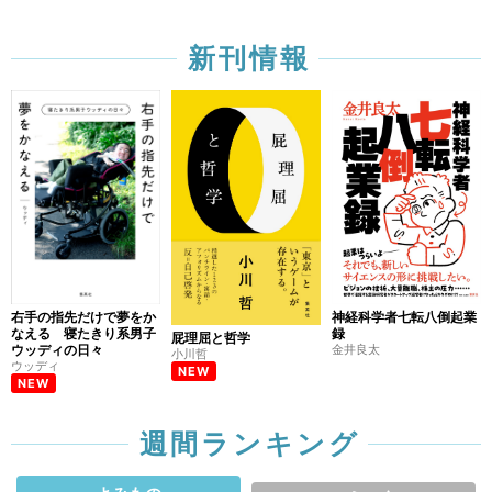
新刊情報
右手の指先だけで夢をか
神経科学者七転八倒起業
なえる 寝たきり系男子
録
屁理屈と哲学
ウッディの日々
金井良太
小川哲
ウッディ
NEW
NEW
週間ランキング