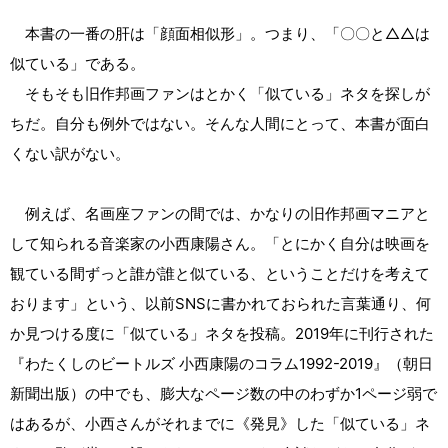
本書の一番の肝は「顔面相似形」。つまり、「〇〇と△△は
似ている」である。
そもそも旧作邦画ファンはとかく「似ている」ネタを探しが
ちだ。自分も例外ではない。そんな人間にとって、本書が面白
くない訳がない。
例えば、名画座ファンの間では、かなりの旧作邦画マニアと
して知られる音楽家の小西康陽さん。「とにかく自分は映画を
観ている間ずっと誰が誰と似ている、ということだけを考えて
おります」という、以前SNSに書かれておられた言葉通り、何
か見つける度に「似ている」ネタを投稿。2019年に刊行された
『わたくしのビートルズ 小西康陽のコラム1992-2019』（朝日
新聞出版）の中でも、膨大なページ数の中のわずか1ページ弱で
はあるが、小西さんがそれまでに《発見》した「似ている」ネ