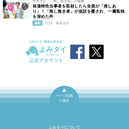
鈴木大介 「推し無き者」の憂鬱
発達特性当事者を取材したら全員が「推しあ
り」！「推し無き者」が仮説を覆され、一層孤独
を深めた件
連載
7/25
鈴木大介
ページ先頭に戻
る
よみタイについて