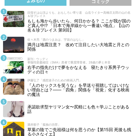
よみもの
コミック
目指すは山頂よりも、おもしろい寄り道 山岳ライター高橋庄太郎の山の名
＆珍プレイス
もしも海から歩いたら、何日かかる？ ここが我が国の
ど真ん中!? 「日本で海岸線から一番遠い地点」【山の
名＆珍プレイス 第9回】
佐々木亮「酒のつまみは、宇宙のはなし」
満月は地震注意？ 改めて注目したい大地震と月との
関係
新刊 : ウッディ
脊髄性筋萎縮症（SMA）患者で重度障害者。28歳の夢と本音
右手の指先だけで夢をかなえる 寝たきり系男子ウッ
ディの日々
伊藤弘了「感想迷子のための映画入門」
『人のセックスを笑うな』を早送り視聴してはいけな
い理由とは？――「四角」関係を「視覚」化する映画
の魔法
承認欲求型ヤリマン女〜尻軽にも色々学ぶことがある
話
酒井順子「孤独の功罪」
草葉の陰でご先祖様は何を思うのか【第15回 死後も残
る小さなイエ】