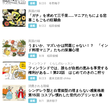
連載
9/20
冬野梅子
異国の味
「ガチ」を求めて三千里……マニアたちによる悲
喜こもごもの狂騒曲
連載
9/22
稲田俊輔
異国の味
うまいか、マズいかは問題じゃない！？ 「イン
ド料理マニア」たちの深層心理
連載
9/8
稲田俊輔
フィンランド くらしのレッスン
フィンランドでは、誰もが自然の恵みを享受する
権利がある…！第22話 はじめてのきのこ狩り
連載
9/23
週末北欧部 chika
消費される階級
シンデレラ型と白雪姫型の埋まらない感覚格差
第15回 コスプレ慣れした世代のプリンセス像
連載
9/1
酒井順子