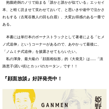
抱腹絶倒のノリで始まる「誰かと誰かが似ている」エッセイ
本、と軽く読ませて笑わせておいて、と思いきや途中で泣かさ
れもする（古尾谷雅人の回も白眉）、大変お得感のある一冊で
ある。
本書には単行本のボーナストラックとして著者による「ヒメ
ノ式追伸」というコーナーがあるので、あやかって最後に、
「ノムミチ式追伸」を披露させてもらいたい。
私の渾身、最大級の「顔面相似形」的《大発見》は……「淡
路恵子(若い頃)とカッパのカータン」です！！
『顔面放談』好評発売中！