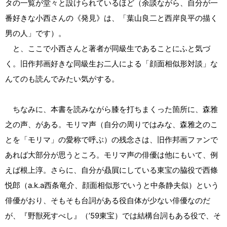
タの一覧が堂々と設けられているほど（余談ながら、自分が一
番好きな小西さんの《発見》は、「葉山良二と西岸良平の描く
男の人」です）。
と、ここで小西さんと著者が同級生であることにふと気づ
く。旧作邦画好きな同級生お二人による「顔面相似形対談」な
んてのも読んでみたい気がする。
ちなみに、本書を読みながら膝を打ちまくった箇所に、森雅
之の声、がある。モリマ声（自分の周りではみな、森雅之のこ
とを「モリマ」の愛称で呼ぶ）の残念さは、旧作邦画ファンで
あれば大部分が思うところ。モリマ声の俳優は他にもいて、例
えば根上淳。さらに、自分が贔屓にしている東宝の脇役で西條
悦郎（a.k.a西条竜介、顔面相似形でいうと中条静夫似）という
俳優がおり、そもそも台詞がある役自体が少ない俳優なのだ
が、『野獣死すべし』（’59東宝）では結構台詞もある役で、そ