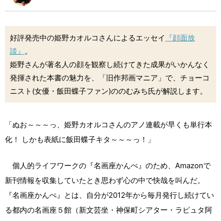
好評発売中の姫野カオルコさんによるエッセイ
『顔面放
談』
。
姫野さんが著名人の顔を観察し続けてきた成果がいかんなく
発揮された本書の魅力を、「旧作邦画マニア」で、チョーコ
ニスト(女優・飯田蝶子ファン)ののむみち氏が解説します。
「ぬお～～～っ、姫野カオルコさんのアノ連載が早くも単行本
化！ しかも表紙に飯田蝶子キタ～～～っ！」
個人的ライフワークの『名画座かんぺ』のため、Amazonで
新刊情報を収集していたとき思わず心の中で快哉を叫んだ。
『名画座かんぺ』とは、自分が2012年から毎月発行し続けてい
る都内の名画座５館（新文芸坐・神保町シアター・ラピュタ阿