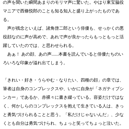
の声を聞いた瞬間あまりのモリマ声に驚いた。やはり東宝脇役
マニアで西條悦郎のことも知る知人と盛り上がったものであ
る。
声が残念といえば、諸角啓二郎という俳優も、せっかくの悪
役顔なのに声が高めで、あれで声が良かったらもっともっと活
躍していたのでは、と思わせられる。
あぁ！ あの顔、あの声……本書を読んでいると俳優たちのい
ろいろな印象が溢れ出てしまう。
「きれい・好き・うらやむ・なりたい、四種の顔」の章では、
筆者は自身のコンプレックスや、いかに自身が「ネガティブシ
ンカー」であるか、赤裸々に書き綴っている。容姿だけではな
く、何かしらのコンプレックスを抱えて生きている人は、きっ
と勇気づけられることと思う。「私だけじゃないんだ」、少な
くとも自分は勇気づけられ、ちょっと笑ってちょっと泣いた。