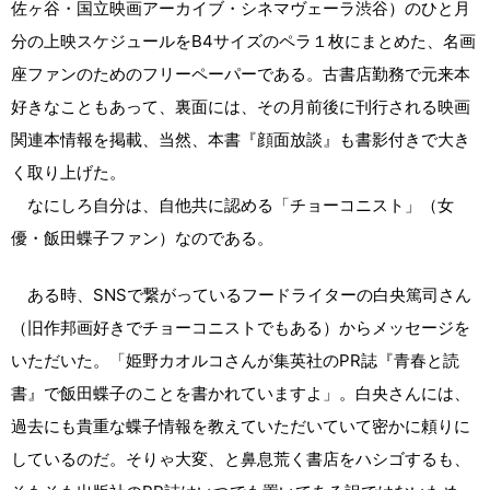
佐ヶ谷・国立映画アーカイブ・シネマヴェーラ渋谷）のひと月
分の上映スケジュールをB4サイズのペラ１枚にまとめた、名画
座ファンのためのフリーペーパーである。古書店勤務で元来本
好きなこともあって、裏面には、その月前後に刊行される映画
関連本情報を掲載、当然、本書『顔面放談』も書影付きで大き
く取り上げた。
なにしろ自分は、自他共に認める「チョーコニスト」（女
優・飯田蝶子ファン）なのである。
ある時、SNSで繋がっているフードライターの白央篤司さん
（旧作邦画好きでチョーコニストでもある）からメッセージを
いただいた。「姫野カオルコさんが集英社のPR誌『青春と読
書』で飯田蝶子のことを書かれていますよ」。白央さんには、
過去にも貴重な蝶子情報を教えていただいていて密かに頼りに
しているのだ。そりゃ大変、と鼻息荒く書店をハシゴするも、