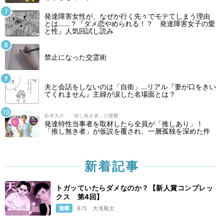
発達障害女性が、なぜか行く先々でモテてしまう理由
とは……？『ダメ恋やめられる！？ 発達障害女子の愛
と性』人気回試し読み
禁止になった交霊術
夫と会話をしないのは「自衛」…リアル『妻が口をきい
てくれません』主婦が涙した名場面とは？
鈴木大介 「推し無き者」の憂鬱
発達特性当事者を取材したら全員が「推しあり」！
「推し無き者」が仮説を覆され、一層孤独を深めた件
新着記事
トガッていたらダメなのか？【新人賞コンプレッ
クス 第4回】
連載
8/5
大滝瓶太