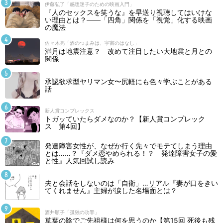
伊藤弘了「感想迷子のための映画入門」
『人のセックスを笑うな』を早送り視聴してはいけな
い理由とは？――「四角」関係を「視覚」化する映画
の魔法
佐々木亮「酒のつまみは、宇宙のはなし」
満月は地震注意？ 改めて注目したい大地震と月との
関係
承認欲求型ヤリマン女〜尻軽にも色々学ぶことがある
話
新人賞コンプレックス
トガッていたらダメなのか？【新人賞コンプレック
ス 第4回】
発達障害女性が、なぜか行く先々でモテてしまう理由
とは……？『ダメ恋やめられる！？ 発達障害女子の愛
と性』人気回試し読み
夫と会話をしないのは「自衛」…リアル『妻が口をきい
てくれません』主婦が涙した名場面とは？
酒井順子「孤独の功罪」
草葉の陰でご先祖様は何を思うのか【第15回 死後も残