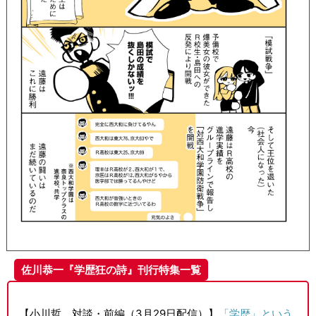
佐川恭一『学歴狂の詩』刊行特集一覧
【小川哲 対談・前編（3月29日配信）】
「学歴」という