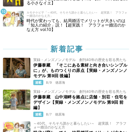
る小さなイエ】
カモチケビ子「～40代、そろそろ誰かと暮らしたい～ 超実践！ アラフォ
ー婚活のかなえ方」
時代が変わっても、結局婚活でメリットが大きいのは
「知人の紹介」説！【超実践！ アラフォー婚活のか
なえ方 vol.10】
新着記事
実録・メンズノンノモデル 創刊40年の歴史を彩る男たち
伊藤泰藏 「そこにある素材と向き合いシンプル
に」が、ものつくりの原点【実録・メンズノンノ
モデル 第9回 後編】
連載
8/9
徳原海
実録・メンズノンノモデル 創刊40年の歴史を彩る男たち
伊藤泰藏 山中湖畔を拠点に店舗・別荘・住宅を
デザイン【実録・メンズノンノモデル 第9回 前
編】
連載
8/7
徳原海
～40代、そろそろ誰かと暮らしたい～ 超実践！ アラフ
ォー婚活のかなえ方