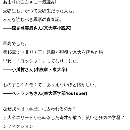
あまりの面白さに一気読み!
受験生も、かつて受験生だった人も、
みんな読むべき異形の青春記。
——森見登美彦さん(京大卒小説家)
最高でした。
第15章で〈非リア王〉遠藤が現役で京大を落ちた時、
思わず「ヨッシャ！」ってなりました。
——小川哲さん(小説家・東大卒)
ものすごくキモくて、ありえないほど懐かしい。
——ベテランちさん(東大医学部YouTuber)
なぜ我々は〈学歴〉に囚われるのか?
京大卒エリートから転落した奇才が放つ、笑いと狂気の学歴ノ
ンフィクション!