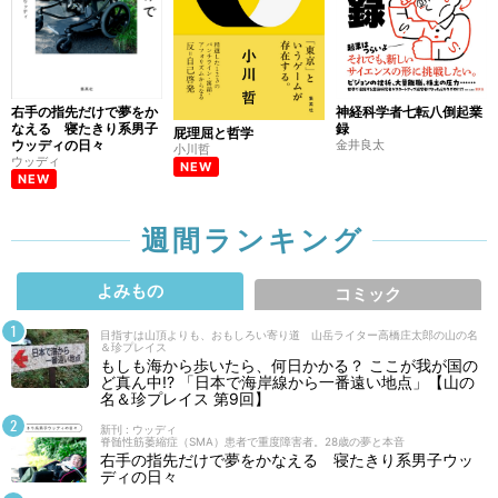
右手の指先だけで夢をか
神経科学者七転八倒起業
なえる 寝たきり系男子
録
屁理屈と哲学
ウッディの日々
金井良太
小川哲
ウッディ
NEW
NEW
週間ランキング
よみもの
コミック
目指すは山頂よりも、おもしろい寄り道 山岳ライター高橋庄太郎の山の名
＆珍プレイス
もしも海から歩いたら、何日かかる？ ここが我が国の
ど真ん中!? 「日本で海岸線から一番遠い地点」【山の
名＆珍プレイス 第9回】
新刊 : ウッディ
脊髄性筋萎縮症（SMA）患者で重度障害者。28歳の夢と本音
右手の指先だけで夢をかなえる 寝たきり系男子ウッ
ディの日々