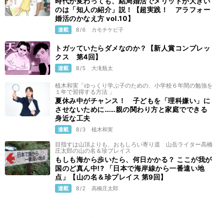
時代が変わっても、結局婚活でメリットが大きい
のは「知人の紹介」説！【超実践！ アラフォー
婚活のかなえ方 vol.10】
連載
8/6
カモチケビ子
トガッていたらダメなのか？【新人賞コンプレッ
クス 第4回】
連載
8/5
大滝瓶太
植木和実「ゆっくり学ぶ子のための、小学校６年間の勉強を
１年で習得する方法 」
夏休み中がチャンス！ 子どもを「理科嫌い」に
させないために……親の関わり方と家庭でできる
身近な工夫
連載
8/3
植木和実
目指すは山頂よりも、おもしろい寄り道 山岳ライター高橋
庄太郎の山の名＆珍プレイス
もしも海から歩いたら、何日かかる？ ここが我が
国のど真ん中!? 「日本で海岸線から一番遠い地
点」【山の名＆珍プレイス 第9回】
連載
8/2
高橋庄太郎