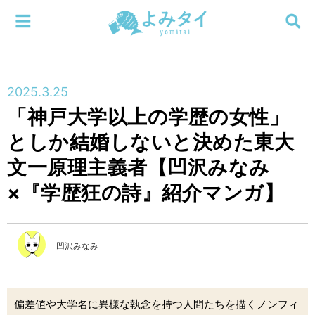
メニューを閉じる
よみタイ
ホーム
2025.3.25
新着
「神戸大学以上の学歴の女性」
検索する
としか結婚しないと決めた東大
連載
文一原理主義者【凹沢みなみ
新刊
×『学歴狂の詩』紹介マンガ】
特集
凹沢みなみ
編集部
偏差値や大学名に異様な執念を持つ人間たちを描くノンフィ