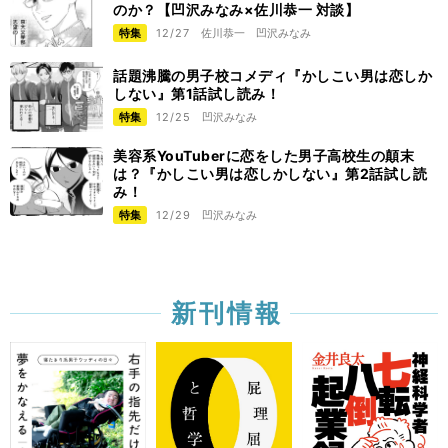
のか？【凹沢みなみ×佐川恭一 対談】
特集
12/27
佐川恭一
凹沢みなみ
話題沸騰の男子校コメディ『かしこい男は恋しか
しない』第1話試し読み！
特集
12/25
凹沢みなみ
美容系YouTuberに恋をした男子高校生の顛末
は？『かしこい男は恋しかしない』第2話試し読
み！
特集
12/29
凹沢みなみ
新刊情報