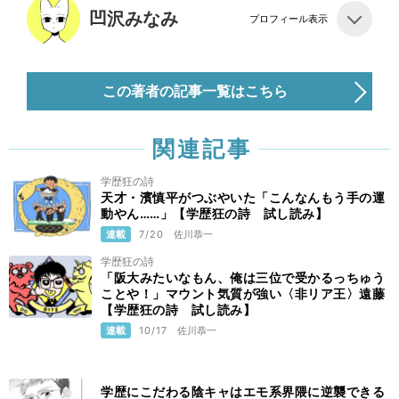
凹沢みなみ
プロフィール表示
この著者の記事一覧はこちら
関連記事
学歴狂の詩
天才・濱慎平がつぶやいた「こんなんもう手の運
動やん……」【学歴狂の詩 試し読み】
連載
7/20
佐川恭一
学歴狂の詩
「阪大みたいなもん、俺は三位で受かるっちゅう
ことや！」マウント気質が強い〈非リア王〉遠藤
【学歴狂の詩 試し読み】
連載
10/17
佐川恭一
学歴にこだわる陰キャはエモ系界隈に逆襲できる