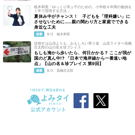
植木和実「ゆっくり学ぶ子のための、小学校６年間の勉強を
１年で習得する方法 」
夏休み中がチャンス！ 子どもを「理科嫌い」に
させないために……親の関わり方と家庭でできる
身近な工夫
連載
8/3
植木和実
目指すは山頂よりも、おもしろい寄り道 山岳ライター高橋
庄太郎の山の名＆珍プレイス
もしも海から歩いたら、何日かかる？ ここが我が
国のど真ん中!? 「日本で海岸線から一番遠い地
点」【山の名＆珍プレイス 第9回】
連載
8/2
高橋庄太郎