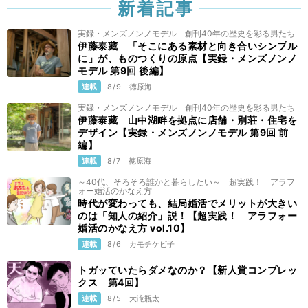
新着記事
実録・メンズノンノモデル 創刊40年の歴史を彩る男たち
伊藤泰藏 「そこにある素材と向き合いシンプル
に」が、ものつくりの原点【実録・メンズノンノ
モデル 第9回 後編】
連載
8/9
徳原海
実録・メンズノンノモデル 創刊40年の歴史を彩る男たち
伊藤泰藏 山中湖畔を拠点に店舗・別荘・住宅を
デザイン【実録・メンズノンノモデル 第9回 前
編】
連載
8/7
徳原海
～40代、そろそろ誰かと暮らしたい～ 超実践！ アラフ
ォー婚活のかなえ方
時代が変わっても、結局婚活でメリットが大きい
のは「知人の紹介」説！【超実践！ アラフォー
婚活のかなえ方 vol.10】
連載
8/6
カモチケビ子
トガッていたらダメなのか？【新人賞コンプレッ
クス 第4回】
連載
8/5
大滝瓶太