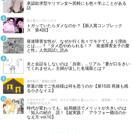
承認欲求型ヤリマン女〜尻軽にも色々学ぶことがある
話
新人賞コンプレックス
トガッていたらダメなのか？【新人賞コンプレック
ス 第4回】
発達障害女性が、なぜか行く先々でモテてしまう理由
とは……？『ダメ恋やめられる！？ 発達障害女子の愛
と性』人気回試し読み
夫と会話をしないのは「自衛」…リアル『妻が口をきい
てくれません』主婦が涙した名場面とは？
酒井順子「孤独の功罪」
草葉の陰でご先祖様は何を思うのか【第15回 死後も残
る小さなイエ】
カモチケビ子「～40代、そろそろ誰かと暮らしたい～ 超実践！ アラフォ
ー婚活のかなえ方」
時代が変わっても、結局婚活でメリットが大きいのは
「知人の紹介」説！【超実践！ アラフォー婚活のか
なえ方 vol.10】