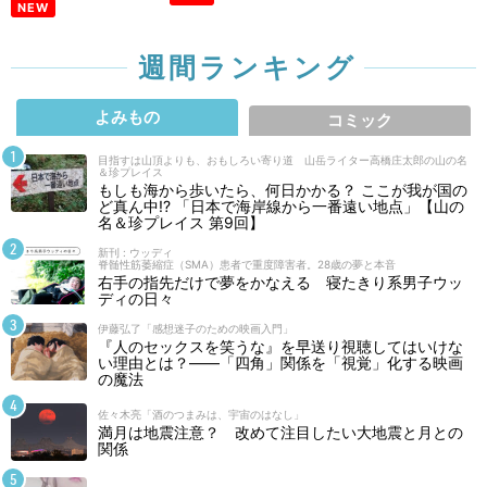
NEW
週間ランキング
よみもの
コミック
目指すは山頂よりも、おもしろい寄り道 山岳ライター高橋庄太郎の山の名
＆珍プレイス
もしも海から歩いたら、何日かかる？ ここが我が国の
ど真ん中!? 「日本で海岸線から一番遠い地点」【山の
名＆珍プレイス 第9回】
新刊 : ウッディ
脊髄性筋萎縮症（SMA）患者で重度障害者。28歳の夢と本音
右手の指先だけで夢をかなえる 寝たきり系男子ウッ
ディの日々
伊藤弘了「感想迷子のための映画入門」
『人のセックスを笑うな』を早送り視聴してはいけな
い理由とは？――「四角」関係を「視覚」化する映画
の魔法
佐々木亮「酒のつまみは、宇宙のはなし」
満月は地震注意？ 改めて注目したい大地震と月との
関係