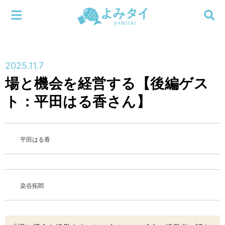
メニューを閉じる
よみタイ
ホーム
2025.11.7
新着
場と機会を経営する【後編ゲス
検索する
ト：平田はる香さん】
連載
新刊
平田はる香
特集
編集部
染谷拓郎