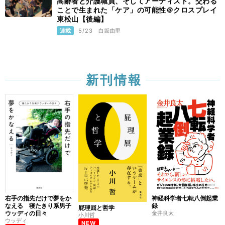
高齢者と介護職員、そしてアーティスト。交わる
ことで生まれた「ケア」の可能性＠クロスプレイ
東松山【後編】
連載
5/23
白坂由里
新刊情報
右手の指先だけで夢をか
神経科学者七転八倒起業
なえる 寝たきり系男子
録
屁理屈と哲学
ウッディの日々
金井良太
小川哲
ウッディ
NEW