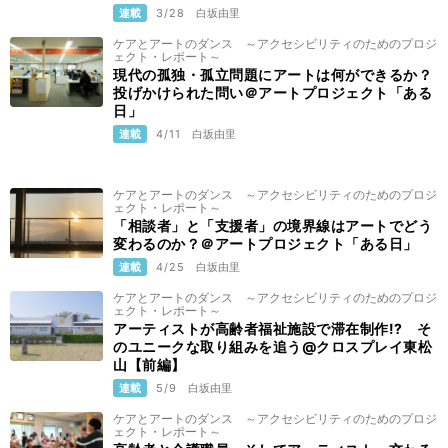
連載
3/28
白坂由里
ケアとアートのダンス ～アクセシビリティのためのプロジ
ェクト・レポート～
現代の孤独・孤立問題にアートは何ができるか？
投げかけられた問い＠アートプロジェクト「ある
日」
連載
4/11
白坂由里
ケアとアートのダンス ～アクセシビリティのためのプロジ
ェクト・レポート～
「相談者」と「支援者」の境界線はアートでどう
変わるのか？＠アートプロジェクト「ある日」
連載
4/25
白坂由里
ケアとアートのダンス ～アクセシビリティのためのプロジ
ェクト・レポート～
アーティストが高齢者福祉施設で滞在制作!? そ
のユニークな取り組みを追う@クロスプレイ東松
山【前編】
連載
5/9
白坂由里
ケアとアートのダンス ～アクセシビリティのためのプロジ
ェクト・レポート～