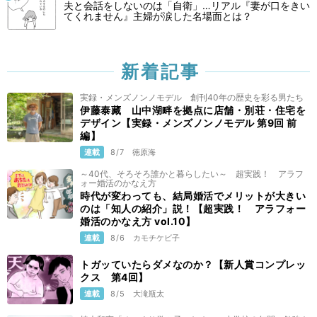
夫と会話をしないのは「自衛」…リアル『妻が口をきい
てくれません』主婦が涙した名場面とは？
新着記事
実録・メンズノンノモデル 創刊40年の歴史を彩る男たち
伊藤泰藏 山中湖畔を拠点に店舗・別荘・住宅を
デザイン【実録・メンズノンノモデル 第9回 前
編】
連載
8/7
徳原海
～40代、そろそろ誰かと暮らしたい～ 超実践！ アラフ
ォー婚活のかなえ方
時代が変わっても、結局婚活でメリットが大きい
のは「知人の紹介」説！【超実践！ アラフォー
婚活のかなえ方 vol.10】
連載
8/6
カモチケビ子
トガッていたらダメなのか？【新人賞コンプレッ
クス 第4回】
連載
8/5
大滝瓶太