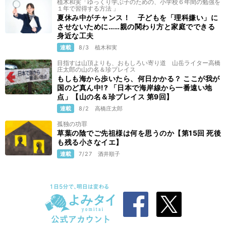
植木和実「ゆっくり学ぶ子のための、小学校６年間の勉強を
１年で習得する方法 」
夏休み中がチャンス！ 子どもを「理科嫌い」に
させないために……親の関わり方と家庭でできる
身近な工夫
連載
8/3
植木和実
目指すは山頂よりも、おもしろい寄り道 山岳ライター高橋
庄太郎の山の名＆珍プレイス
もしも海から歩いたら、何日かかる？ ここが我が
国のど真ん中!? 「日本で海岸線から一番遠い地
点」【山の名＆珍プレイス 第9回】
連載
8/2
高橋庄太郎
孤独の功罪
草葉の陰でご先祖様は何を思うのか【第15回 死後
も残る小さなイエ】
連載
7/27
酒井順子