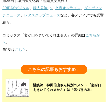
第25回手塚治虫文化賞・短編賞受賞作！
FRIDAYデジタル
、
婦人公論.jp
、
文春オンライン
、
ダ・ヴィン
チニュース
、
レタスクラブニュース
など、各メディアでも反響
続々。
コミックス『妻が口をきいてくれません』の詳細は
こちらか
ら
。
第1話は
こちら
。
こちらの記事もおすすめ！
講談師・神田伯山さん特別コメント 『妻が口
をきいてくれません』は「気づきの本」