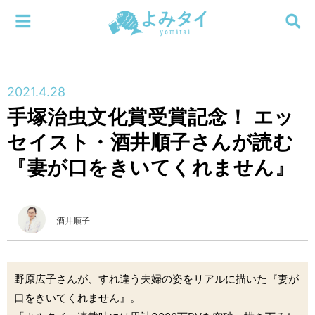
メニューを閉じる
よみタイ
ホーム
2021.4.28
新着
手塚治虫文化賞受賞記念！ エッ
検索する
セイスト・酒井順子さんが読む
連載
『妻が口をきいてくれません』
新刊
特集
酒井順子
編集部
野原広子さんが、すれ違う夫婦の姿をリアルに描いた『妻が
口をきいてくれません』。