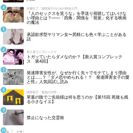
伊藤弘了「感想迷子のための映画入門」
『人のセックスを笑うな』を早送り視聴してはいけな
い理由とは？――「四角」関係を「視覚」化する映画
の魔法
承認欲求型ヤリマン女〜尻軽にも色々学ぶことがある
話
新人賞コンプレックス
トガッていたらダメなのか？【新人賞コンプレック
ス 第4回】
発達障害女性が、なぜか行く先々でモテてしまう理由
とは……？『ダメ恋やめられる！？ 発達障害女子の愛
と性』人気回試し読み
酒井順子「孤独の功罪」
草葉の陰でご先祖様は何を思うのか【第15回 死後も残
る小さなイエ】
禁止になった交霊術