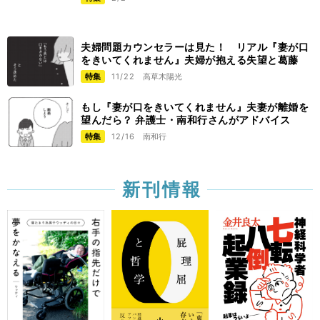
夫婦問題カウンセラーは見た！ リアル『妻が口
をきいてくれません』夫婦が抱える失望と葛藤
特集
11/22
高草木陽光
もし『妻が口をきいてくれません』夫妻が離婚を
望んだら？ 弁護士・南和行さんがアドバイス
特集
12/16
南和行
新刊情報