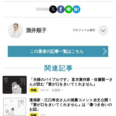
SHARE
酒井順子
プロフィール表示
この著者の記事一覧はこちら
関連記事
「夫婦のバイブルです」 直木賞作家・佐藤賢一さ
んが読む『妻が口をきいてくれません』
特集
12/12
佐藤賢一
漫画家・江口寿史さんの推薦コメント全文公開！
『妻が口をきいてくれません』は「傷つき合いの
お話」
特集
2/2