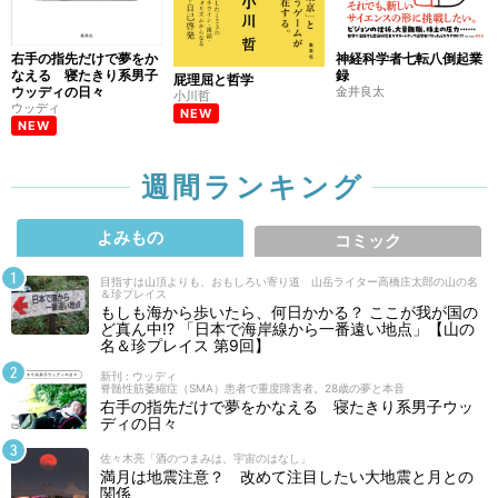
右手の指先だけで夢をか
神経科学者七転八倒起業
なえる 寝たきり系男子
録
屁理屈と哲学
ウッディの日々
金井良太
小川哲
ウッディ
NEW
NEW
週間ランキング
よみもの
コミック
目指すは山頂よりも、おもしろい寄り道 山岳ライター高橋庄太郎の山の名
＆珍プレイス
もしも海から歩いたら、何日かかる？ ここが我が国の
ど真ん中!? 「日本で海岸線から一番遠い地点」【山の
名＆珍プレイス 第9回】
新刊 : ウッディ
脊髄性筋萎縮症（SMA）患者で重度障害者。28歳の夢と本音
右手の指先だけで夢をかなえる 寝たきり系男子ウッ
ディの日々
佐々木亮「酒のつまみは、宇宙のはなし」
満月は地震注意？ 改めて注目したい大地震と月との
関係