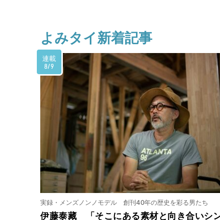
よみタイ新着記事
連載
8/9
実録・メンズノンノモデル 創刊40年の歴史を彩る男たち
伊藤泰藏 「そこにある素材と向き合いシ