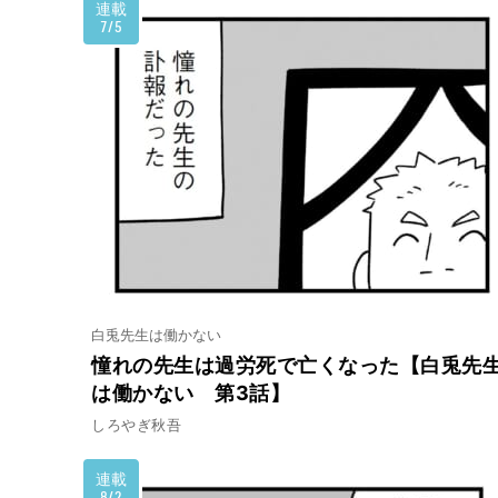
連載
7/5
白兎先生は働かない
憧れの先生は過労死で亡くなった【白兎先
は働かない 第3話】
しろやぎ秋吾
連載
8/2