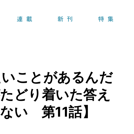
連載
新刊
特集
たいことがあるんだ
がたどり着いた答え
ない 第11話】