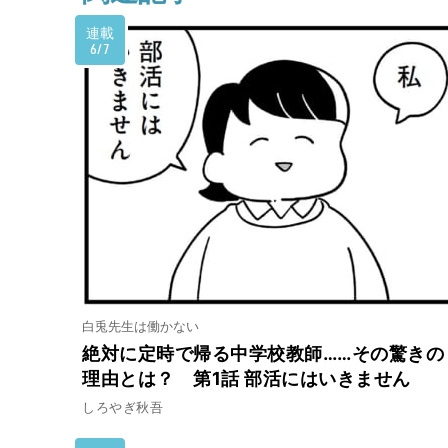
連載
6/7
白兎先生は働かない
絶対に定時で帰る中学校教師……その驚きの
理由とは？ 第1話 部活にはいきません
しろやぎ秋吾