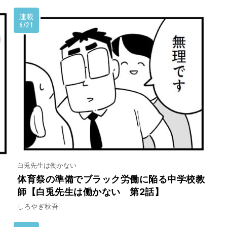
連載
6/21
白兎先生は働かない
体育祭の準備でブラック労働に陥る中学校教
師【白兎先生は働かない 第2話】
しろやぎ秋吾