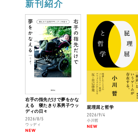
新刊紹介
右手の指先だけで夢をかな
える 寝たきり系男子ウッ
屁理屈と哲学
ディの日々
2026/9/4
2026/8/5
小川哲
ウッディ
NEW
NEW