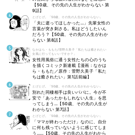
【50歳、その先の人生がわからない 第
9話】
とげとげ。「50歳、その先の人生がわからない」
「夫に逝ってほしかった…」先輩女性の
言葉が突き刺さる。私はどうしたいん
だろう？【50歳、その先の人生がわか
らない 第8話】
なかはら・ももた/菅野久美子「私たちは癒されたい
女風に行ってもいいですか？」
女性用風俗に通う女性たちの心のうち
を描くコミック新連載【漫画：なかは
ら・ももた／原作：菅野久美子「私た
ちは癒されたい」第1話前編】
とげとげ。「50歳、その先の人生がわからない」
別れた同棲相手は良いパパに。今が不
安で「あったかもしれない人生」を思
ってしまう…【50歳、その先の人生が
わからない 第7話】
とげとげ。「50歳、その先の人生がわからない」
「ママが終わっただけ」なのに、自分
に何も残っていないように感じてしま
う……【50歳、その先の人生がわから