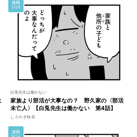
連載
7/19
白兎先生は働かない
生
家族より部活が大事なの？ 野久家の〈部活
未亡人〉【白兎先生は働かない 第4話】
しろやぎ秋吾
連載
8/16