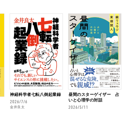
神経科学者七転八倒起業録
昼間のスターゲイザー 占
いと心理学の対話
2026/7/6
2026/5/11
金井良太