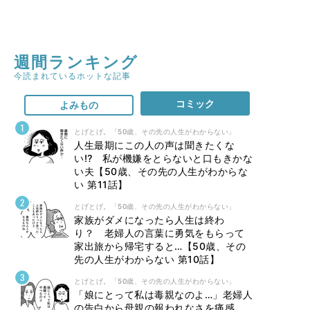
週間ランキング
今読まれているホットな記事
コミック
よみもの
とげとげ。「50歳、その先の人生がわからない」
人生最期にこの人の声は聞きたくな
い⁉ 私が機嫌をとらないと口もきかな
い夫【50歳、その先の人生がわからな
い 第11話】
とげとげ。「50歳、その先の人生がわからない」
家族がダメになったら人生は終わ
り？ 老婦人の言葉に勇気をもらって
家出旅から帰宅すると…【50歳、その
先の人生がわからない 第10話】
とげとげ。「50歳、その先の人生がわからない」
「娘にとって私は毒親なのよ…」老婦人
の告白から母親の報われなさを痛感…