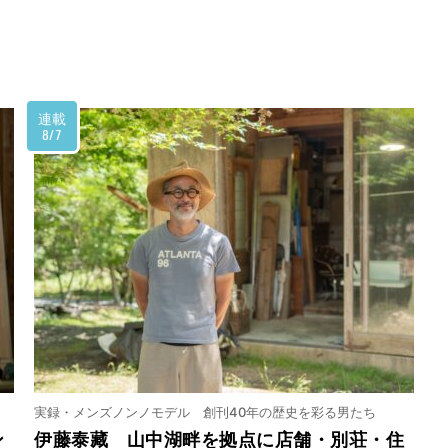
連載
8/7
実録・メンズノンノモデル 創刊40年の歴史を彩る男たち
ン
伊藤泰藏 山中湖畔を拠点に店舗・別荘・住