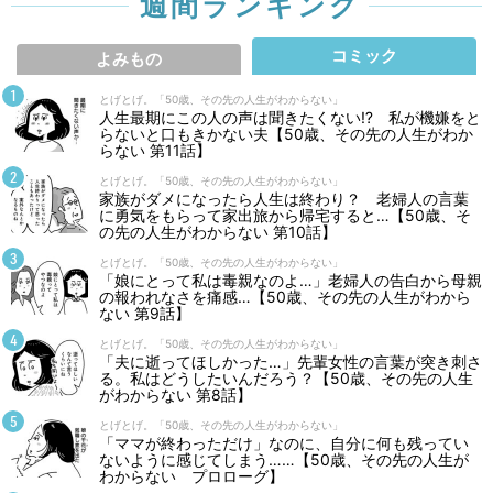
週間ランキング
コミック
よみもの
とげとげ。「50歳、その先の人生がわからない」
人生最期にこの人の声は聞きたくない⁉ 私が機嫌をと
らないと口もきかない夫【50歳、その先の人生がわか
らない 第11話】
とげとげ。「50歳、その先の人生がわからない」
家族がダメになったら人生は終わり？ 老婦人の言葉
に勇気をもらって家出旅から帰宅すると…【50歳、そ
の先の人生がわからない 第10話】
とげとげ。「50歳、その先の人生がわからない」
「娘にとって私は毒親なのよ…」老婦人の告白から母親
の報われなさを痛感…【50歳、その先の人生がわから
ない 第9話】
とげとげ。「50歳、その先の人生がわからない」
「夫に逝ってほしかった…」先輩女性の言葉が突き刺さ
る。私はどうしたいんだろう？【50歳、その先の人生
がわからない 第8話】
とげとげ。「50歳、その先の人生がわからない」
「ママが終わっただけ」なのに、自分に何も残ってい
ないように感じてしまう……【50歳、その先の人生が
わからない プロローグ】