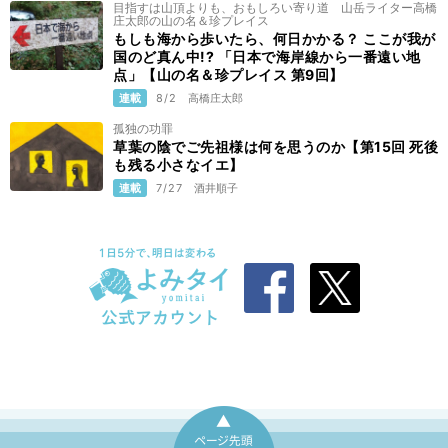
目指すは山頂よりも、おもしろい寄り道 山岳ライター高橋
庄太郎の山の名＆珍プレイス
もしも海から歩いたら、何日かかる？ ここが我が
国のど真ん中!? 「日本で海岸線から一番遠い地
点」【山の名＆珍プレイス 第9回】
連載
8/2
高橋庄太郎
孤独の功罪
草葉の陰でご先祖様は何を思うのか【第15回 死後
も残る小さなイエ】
連載
7/27
酒井順子