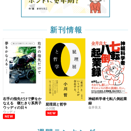
新刊情報
右手の指先だけで夢をか
神経科学者七転八倒起業
なえる 寝たきり系男子
録
屁理屈と哲学
ウッディの日々
金井良太
小川哲
ウッディ
NEW
NEW