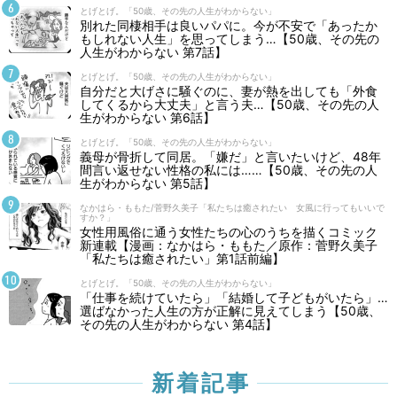
とげとげ。「50歳、その先の人生がわからない」
別れた同棲相手は良いパパに。今が不安で「あったか
もしれない人生」を思ってしまう…【50歳、その先の
人生がわからない 第7話】
とげとげ。「50歳、その先の人生がわからない」
自分だと大げさに騒ぐのに、妻が熱を出しても「外食
してくるから大丈夫」と言う夫…【50歳、その先の人
生がわからない 第6話】
とげとげ。「50歳、その先の人生がわからない」
義母が骨折して同居。「嫌だ」と言いたいけど、48年
間言い返せない性格の私には……【50歳、その先の人
生がわからない 第5話】
なかはら・ももた/菅野久美子「私たちは癒されたい 女風に行ってもいいで
すか？」
女性用風俗に通う女性たちの心のうちを描くコミック
新連載【漫画：なかはら・ももた／原作：菅野久美子
「私たちは癒されたい」第1話前編】
とげとげ。「50歳、その先の人生がわからない」
「仕事を続けていたら」「結婚して子どもがいたら」…
選ばなかった人生の方が正解に見えてしまう【50歳、
その先の人生がわからない 第4話】
新着記事