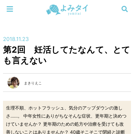
メニューを閉じる
よみタイ
ホーム
2018.11.23
新着
第2回 妊活してたなんて、とて
検索する
も言えない
連載
新刊
まきりえこ
特集
生理不順、ホットフラッシュ、気分のアップダウンの激し
編集部
さ……。 中年女性にありがちなそんな症状、更年期と決めつ
けていませんか？ 更年期のための処方や治療を受けても改
善しないことはありませんか？ 40歳そこそこで閉経と診断