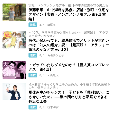
実録・メンズノンノモデル 創刊40年の歴史を彩る男たち
伊藤泰藏 山中湖畔を拠点に店舗・別荘・住宅を
デザイン【実録・メンズノンノモデル 第9回 前
編】
連載
8/7
徳原海
～40代、そろそろ誰かと暮らしたい～ 超実践！ アラフ
ォー婚活のかなえ方
時代が変わっても、結局婚活でメリットが大きい
のは「知人の紹介」説！【超実践！ アラフォー
婚活のかなえ方 vol.10】
連載
8/6
カモチケビ子
トガッていたらダメなのか？【新人賞コンプレッ
クス 第4回】
連載
8/5
大滝瓶太
植木和実「ゆっくり学ぶ子のための、小学校６年間の勉強を
１年で習得する方法 」
夏休み中がチャンス！ 子どもを「理科嫌い」に
させないために……親の関わり方と家庭でできる
身近な工夫
連載
8/3
植木和実