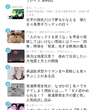
プレイス 第9回】
新刊 : ウッディ
脊髄性筋萎縮症（SMA）患者で重度障害者。28歳の夢
と本音
右手の指先だけで夢をかなえる 寝た
きり系男子ウッディの日々
伊藤弘了「感想迷子のための映画入門」
『人のセックスを笑うな』を早送り視
聴してはいけない理由とは？――「四
角」関係を「視覚」化する映画の魔法
佐々木亮「酒のつまみは、宇宙のはなし」
満月は地震注意？ 改めて注目したい
大地震と月との関係
承認欲求型ヤリマン女〜尻軽にも色々
学ぶことがある話
発達障害女性が、なぜか行く先々でモ
テてしまう理由とは……？『ダメ恋やめ
られる！？ 発達障害女子の愛と性』
人気回試し読み
新人賞コンプレックス
トガッていたらダメなのか？【新人賞