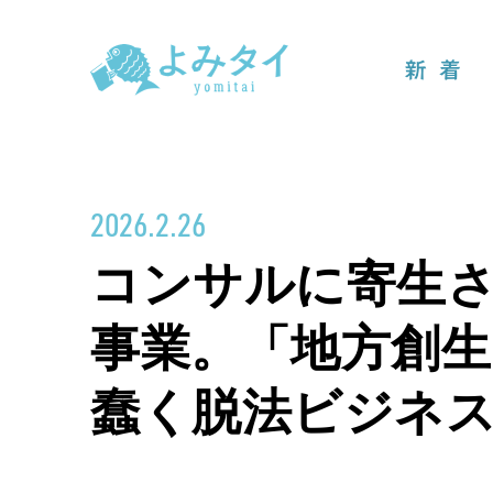
新着
2026.2.26
コンサルに寄生
事業。「地方創
蠢く脱法ビジネ