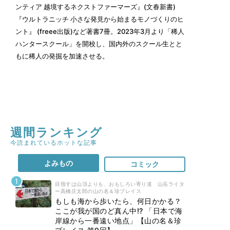
ンティア 越境するネクストファーマーズ』(文春新書)
『ウルトラニッチ 小さな発見から始まるモノづくりのヒ
ント』 (freee出版)など著書7冊。2023年3月より「稀人
ハンタースクール」を開校し、国内外のスクール生とと
もに稀人の発掘を加速させる。
週間ランキング
今読まれているホットな記事
よみもの
コミック
目指すは山頂よりも、おもしろい寄り道 山岳ライタ
ー高橋庄太郎の山の名＆珍プレイス
もしも海から歩いたら、何日かかる？
ここが我が国のど真ん中!? 「日本で海
岸線から一番遠い地点」【山の名＆珍