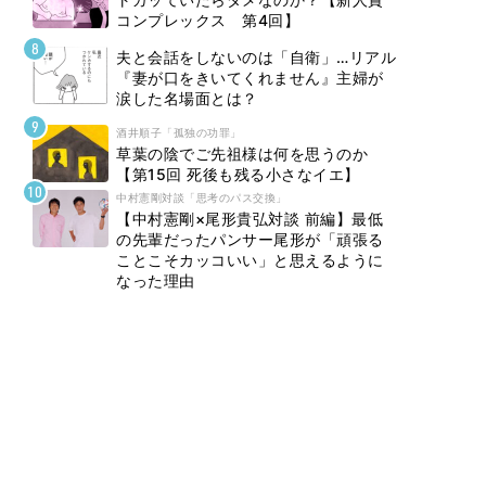
コンプレックス 第4回】
夫と会話をしないのは「自衛」…リアル
『妻が口をきいてくれません』主婦が
涙した名場面とは？
酒井順子「孤独の功罪」
草葉の陰でご先祖様は何を思うのか
【第15回 死後も残る小さなイエ】
中村憲剛対談「思考のパス交換」
【中村憲剛×尾形貴弘対談 前編】最低
の先輩だったパンサー尾形が「頑張る
ことこそカッコいい」と思えるように
なった理由