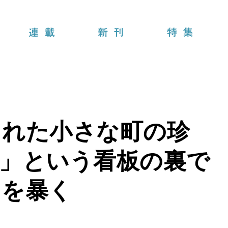
連載
新刊
特集
された小さな町の珍
生」という看板の裏で
スを暴く