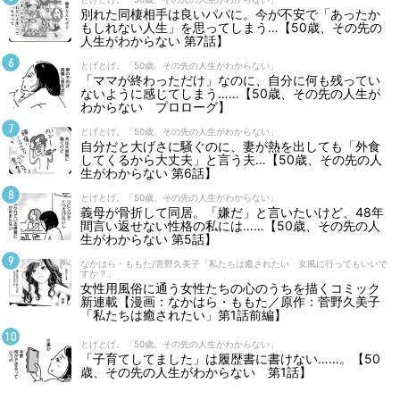
別れた同棲相手は良いパパに。今が不安で「あったか
もしれない人生」を思ってしまう…【50歳、その先の
人生がわからない 第7話】
とげとげ。「50歳、その先の人生がわからない」
「ママが終わっただけ」なのに、自分に何も残ってい
ないように感じてしまう……【50歳、その先の人生が
わからない プロローグ】
とげとげ。「50歳、その先の人生がわからない」
自分だと大げさに騒ぐのに、妻が熱を出しても「外食
してくるから大丈夫」と言う夫…【50歳、その先の人
生がわからない 第6話】
とげとげ。「50歳、その先の人生がわからない」
義母が骨折して同居。「嫌だ」と言いたいけど、48年
間言い返せない性格の私には……【50歳、その先の人
生がわからない 第5話】
なかはら・ももた/菅野久美子「私たちは癒されたい 女風に行ってもいいで
すか？」
女性用風俗に通う女性たちの心のうちを描くコミック
新連載【漫画：なかはら・ももた／原作：菅野久美子
「私たちは癒されたい」第1話前編】
とげとげ。「50歳、その先の人生がわからない」
「子育てしてました」は履歴書に書けない……。【50
歳、その先の人生がわからない 第1話】