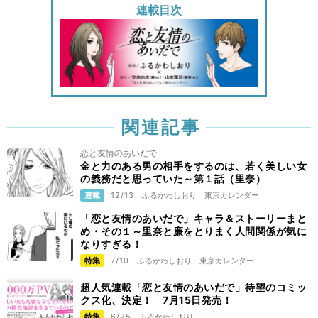
連載目次
関連記事
恋と友情のあいだで
金と力のある男の相手をするのは、若く美しい女
の義務だと思っていた～第１話（里奈）
連載
12/13
ふるかわしおり
東京カレンダー
「恋と友情のあいだで」キャラ＆ストーリーまと
め・その１～里奈と廉をとりまく人間関係が気に
なりすぎる！
特集
7/10
ふるかわしおり
東京カレンダー
超人気連載「恋と友情のあいだで」待望のコミッ
クス化、決定！ 7月15日発売！
特集
6/25
ふるかわしおり