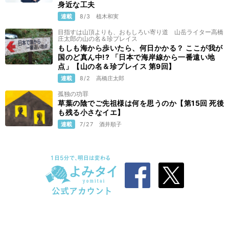
身近な工夫
連載
8/3
植木和実
目指すは山頂よりも、おもしろい寄り道 山岳ライター高橋
庄太郎の山の名＆珍プレイス
もしも海から歩いたら、何日かかる？ ここが我が
国のど真ん中!? 「日本で海岸線から一番遠い地
点」【山の名＆珍プレイス 第9回】
連載
8/2
高橋庄太郎
孤独の功罪
草葉の陰でご先祖様は何を思うのか【第15回 死後
も残る小さなイエ】
連載
7/27
酒井順子