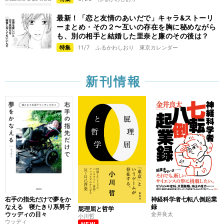
最新！「恋と友情のあいだで」キャラ&ストーリ
ーまとめ・その２〜互いの存在を胸に秘めながら
も、別の相手と結婚した里奈と廉のその後は？
特集
11/7
ふるかわしおり
東京カレンダー
新刊情報
右手の指先だけで夢をか
神経科学者七転八倒起業
なえる 寝たきり系男子
録
屁理屈と哲学
ウッディの日々
金井良太
小川哲
ウッディ