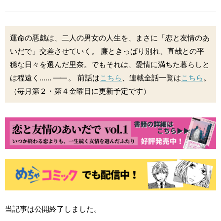
運命の悪戯は、二人の男女の人生を、まさに「恋と友情のあ
いだで」交差させていく。 廉ときっぱり別れ、直哉との平
穏な日々を選んだ里奈。でもそれは、愛情に満ちた暮らしと
は程遠く……
――
。 前話は
こちら
、連載全話一覧は
こちら
。
（毎月第２・第４金曜日に更新予定です）
当記事は公開終了しました。