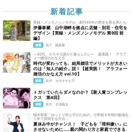
新着記事
実録・メンズノンノモデル 創刊40年の歴史を彩る男たち
伊藤泰藏 山中湖畔を拠点に店舗・別荘・住宅を
デザイン【実録・メンズノンノモデル 第9回 前
編】
連載
8/7
徳原海
～40代、そろそろ誰かと暮らしたい～ 超実践！ アラフ
ォー婚活のかなえ方
時代が変わっても、結局婚活でメリットが大きい
のは「知人の紹介」説！【超実践！ アラフォー
婚活のかなえ方 vol.10】
連載
8/6
カモチケビ子
トガッていたらダメなのか？【新人賞コンプレッ
クス 第4回】
連載
8/5
大滝瓶太
植木和実「ゆっくり学ぶ子のための、小学校６年間の勉強を
１年で習得する方法 」
夏休み中がチャンス！ 子どもを「理科嫌い」に
させないために……親の関わり方と家庭でできる