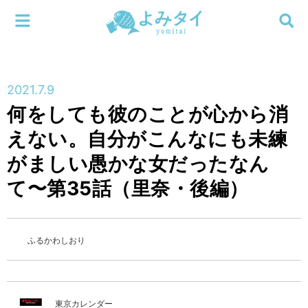
メニューを閉じる
よみタイ
ホーム
2021.7.9
新着
何をしても彼のことが心から消
検索する
えない。自分がこんなにも未練
連載
がましい愚かな女だったなん
新刊
て〜第35話（里奈・後編）
特集
ふるかわしおり
編集部
東京カレンダー