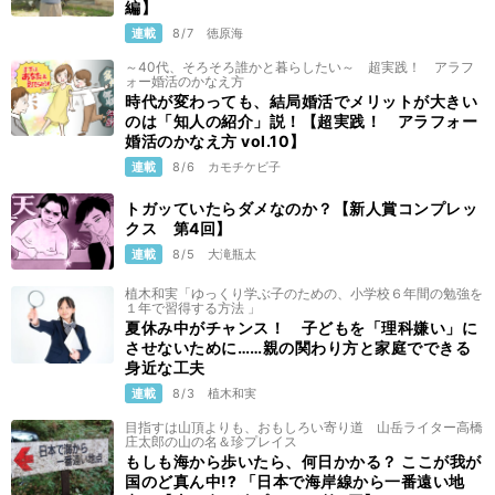
編】
連載
8/7
徳原海
～40代、そろそろ誰かと暮らしたい～ 超実践！ アラフ
ォー婚活のかなえ方
時代が変わっても、結局婚活でメリットが大きい
のは「知人の紹介」説！【超実践！ アラフォー
婚活のかなえ方 vol.10】
連載
8/6
カモチケビ子
トガッていたらダメなのか？【新人賞コンプレッ
クス 第4回】
連載
8/5
大滝瓶太
植木和実「ゆっくり学ぶ子のための、小学校６年間の勉強を
１年で習得する方法 」
夏休み中がチャンス！ 子どもを「理科嫌い」に
させないために……親の関わり方と家庭でできる
身近な工夫
連載
8/3
植木和実
目指すは山頂よりも、おもしろい寄り道 山岳ライター高橋
庄太郎の山の名＆珍プレイス
もしも海から歩いたら、何日かかる？ ここが我が
国のど真ん中!? 「日本で海岸線から一番遠い地