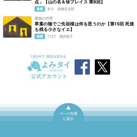
点」【山の名＆珍プレイス 第9回】
連載
8/2
高橋庄太郎
孤独の功罪
草葉の陰でご先祖様は何を思うのか【第15回 死後
も残る小さなイエ】
連載
7/27
酒井順子
ページ先頭に戻