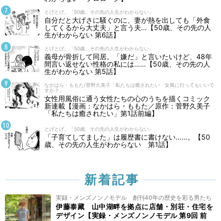
とげとげ。「50歳、その先の人生がわからない」
自分だと大げさに騒ぐのに、妻が熱を出しても「外食
してくるから大丈夫」と言う夫…【50歳、その先の人
生がわからない 第6話】
とげとげ。「50歳、その先の人生がわからない」
義母が骨折して同居。「嫌だ」と言いたいけど、48年
間言い返せない性格の私には……【50歳、その先の人
生がわからない 第5話】
なかはら・ももた/菅野久美子「私たちは癒されたい 女風に行ってもいいで
すか？」
女性用風俗に通う女性たちの心のうちを描くコミック
新連載【漫画：なかはら・ももた／原作：菅野久美子
「私たちは癒されたい」第1話前編】
とげとげ。「50歳、その先の人生がわからない」
「子育てしてました」は履歴書に書けない……。【50
歳、その先の人生がわからない 第1話】
新着記事
実録・メンズノンノモデル 創刊40年の歴史を彩る男たち
伊藤泰藏 山中湖畔を拠点に店舗・別荘・住宅を
デザイン【実録・メンズノンノモデル 第9回 前