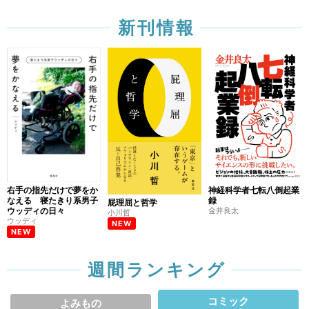
新刊情報
右手の指先だけで夢をか
神経科学者七転八倒起業
なえる 寝たきり系男子
録
屁理屈と哲学
ウッディの日々
金井良太
小川哲
ウッディ
NEW
NEW
週間ランキング
コミック
よみもの