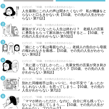
とげとげ。「50歳、その先の人生がわからない」
人生最期にこの人の声は聞きたくない⁉ 私が機嫌をと
らないと口もきかない夫【50歳、その先の人生がわか
らない 第11話】
とげとげ。「50歳、その先の人生がわからない」
家族がダメになったら人生は終わり？ 老婦人の言葉
に勇気をもらって家出旅から帰宅すると…【50歳、そ
の先の人生がわからない 第10話】
とげとげ。「50歳、その先の人生がわからない」
「娘にとって私は毒親なのよ…」老婦人の告白から母親
の報われなさを痛感…【50歳、その先の人生がわから
ない 第9話】
とげとげ。「50歳、その先の人生がわからない」
「夫に逝ってほしかった…」先輩女性の言葉が突き刺さ
る。私はどうしたいんだろう？【50歳、その先の人生
がわからない 第8話】
とげとげ。「50歳、その先の人生がわからない」
別れた同棲相手は良いパパに。今が不安で「あったか
もしれない人生」を思ってしまう…【50歳、その先の
人生がわからない 第7話】
とげとげ。「50歳、その先の人生がわからない」
「ママが終わっただけ」なのに、自分に何も残ってい
ないように感じてしまう……【50歳、その先の人生が
わからない プロローグ】