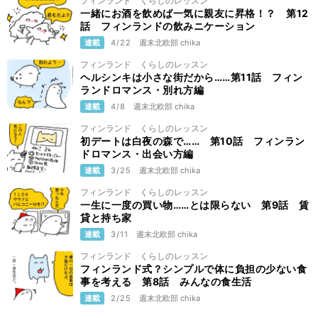
フィンランド くらしのレッスン
一緒にお酒を飲めば一気に親友に昇格！？ 第12
話 フィンランドの飲みニケーション
連載
4/22
週末北欧部 chika
フィンランド くらしのレッスン
ヘルシンキは小さな街だから……第11話 フィン
ランドロマンス・別れ方編
連載
4/8
週末北欧部 chika
フィンランド くらしのレッスン
初デートは白夜の森で…… 第10話 フィンラン
ドロマンス・出会い方編
連載
3/25
週末北欧部 chika
フィンランド くらしのレッスン
一生に一度の買い物……とは限らない 第9話 賃
貸と持ち家
連載
3/11
週末北欧部 chika
フィンランド くらしのレッスン
フィンランド式？シンプルで体に負担の少ない食
事を考える 第8話 みんなの食生活
連載
2/25
週末北欧部 chika