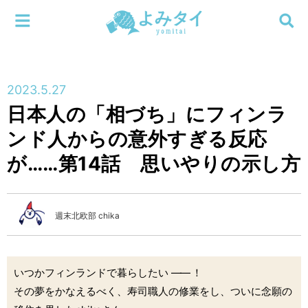
メニューを閉じる
よみタイ
ホーム
2023.5.27
新着
日本人の「相づち」にフィンラ
検索する
ンド人からの意外すぎる反応
連載
が……第14話 思いやりの示し方
新刊
特集
週末北欧部 chika
編集部
いつかフィンランドで暮らしたい
――
！
その夢をかなえるべく、寿司職人の修業をし、ついに念願の