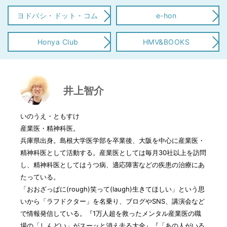
ヨドバシ・ドット・コム
e-hon
Honya Club
HMV&BOOKS
井上智介
いのうえ・ともすけ
産業医・精神科医。
兵庫県出身。島根大学医学部を卒業後、大阪を中心に産業医・
精神科医として活動する。産業医としては毎月30社以上を訪問
し、精神科医としてはうつ病、適応障害などの疾患の治療にあ
たっている。
「おおざっぱに(rough)笑って(laugh)生きてほしい」という思
いから「ラフドクター」を名乗り、ブログやSNS、講演会など
で情報発信している。『1万人超を救ったメンタル産業医の職
場の「しんどい」がスーッと消え去る大全』『「あの人がいる