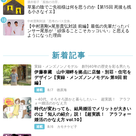
酒井順子「孤独の功罪」
草葉の陰でご先祖様は何を思うのか【第15回 死後も残
る小さなイエ】
中村憲剛対談「思考のパス交換」
【中村憲剛×尾形貴弘対談 前編】最低の先輩だったパ
ンサー尾形が「頑張ることこそカッコいい」と思える
ようになった理由
新着記事
実録・メンズノンノモデル 創刊40年の歴史を彩る男たち
伊藤泰藏 山中湖畔を拠点に店舗・別荘・住宅を
デザイン【実録・メンズノンノモデル 第9回 前
編】
連載
8/7
徳原海
～40代、そろそろ誰かと暮らしたい～ 超実践！ アラフ
ォー婚活のかなえ方
時代が変わっても、結局婚活でメリットが大きい
のは「知人の紹介」説！【超実践！ アラフォー
婚活のかなえ方 vol.10】
連載
8/6
カモチケビ子