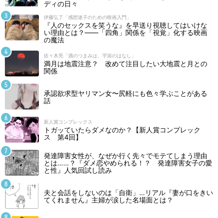
ディの日々
伊藤弘了「感想迷子のための映画入門」
『人のセックスを笑うな』を早送り視聴してはいけな
い理由とは？――「四角」関係を「視覚」化する映画
の魔法
佐々木亮「酒のつまみは、宇宙のはなし」
満月は地震注意？ 改めて注目したい大地震と月との
関係
承認欲求型ヤリマン女〜尻軽にも色々学ぶことがある
話
新人賞コンプレックス
トガッていたらダメなのか？【新人賞コンプレック
ス 第4回】
発達障害女性が、なぜか行く先々でモテてしまう理由
とは……？『ダメ恋やめられる！？ 発達障害女子の愛
と性』人気回試し読み
夫と会話をしないのは「自衛」…リアル『妻が口をきい
てくれません』主婦が涙した名場面とは？