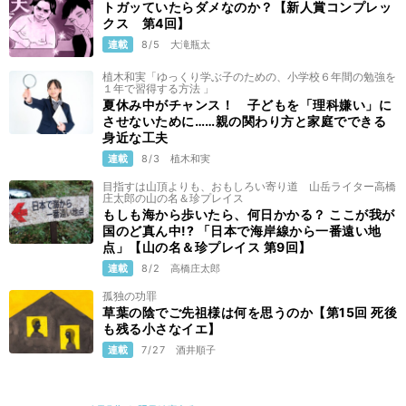
トガッていたらダメなのか？【新人賞コンプレッ
クス 第4回】
連載
8/5
大滝瓶太
植木和実「ゆっくり学ぶ子のための、小学校６年間の勉強を
１年で習得する方法 」
夏休み中がチャンス！ 子どもを「理科嫌い」に
させないために……親の関わり方と家庭でできる
身近な工夫
連載
8/3
植木和実
目指すは山頂よりも、おもしろい寄り道 山岳ライター高橋
庄太郎の山の名＆珍プレイス
もしも海から歩いたら、何日かかる？ ここが我が
国のど真ん中!? 「日本で海岸線から一番遠い地
点」【山の名＆珍プレイス 第9回】
連載
8/2
高橋庄太郎
孤独の功罪
草葉の陰でご先祖様は何を思うのか【第15回 死後
も残る小さなイエ】
連載
7/27
酒井順子