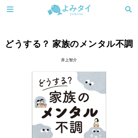
メニューを閉じる
よみタイ
ホーム
どうする？ 家族のメンタル不調
新着
検索する
連載
井上智介
新刊
特集
編集部