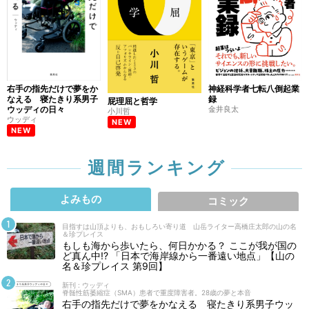
右手の指先だけで夢をか
神経科学者七転八倒起業
なえる 寝たきり系男子
録
屁理屈と哲学
ウッディの日々
金井良太
小川哲
ウッディ
NEW
NEW
週間ランキング
よみもの
コミック
目指すは山頂よりも、おもしろい寄り道 山岳ライター高橋庄太郎の山の名
＆珍プレイス
もしも海から歩いたら、何日かかる？ ここが我が国の
ど真ん中!? 「日本で海岸線から一番遠い地点」【山の
名＆珍プレイス 第9回】
新刊 : ウッディ
脊髄性筋萎縮症（SMA）患者で重度障害者。28歳の夢と本音
右手の指先だけで夢をかなえる 寝たきり系男子ウッ